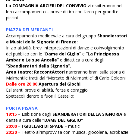
La COMPAGNIA ARCIERI DEL CONVIVIO
vi ospiteranno nel
loro accampamento – prove di tiro con l’arco per grandi e
piccini.
PIAZZA DEI MERCANTI
Accampamento medioevale a cura del gruppo
Sbandieratori
e Musici della Signoria di Firenze:
Inizio attività, brevi interpretazioni di danze e coinvolgimento
del pubblico con le
“Dame del Giglio”
e
“La Principessa
Ambar e Le sue Ancelle”
e didattica a cura degli
“Sbandieratori della Signoria”.
Area teatro:
RaccontAttori
narreranno brani sulla storia di
Malmantile tratti dal “Mercato di Malmantile” di Carlo Goldoni.
Dalle ore 20:00
Apertura dei Giochi
Esilaranti prove di abilità, forza e coraggio.
Spettacoli dentro e fuori il Castello:
PORTA PISANA
19:15
– Esibizione degli
SBANDIERATORI DELLA SIGNORIA
e
danze a cura delle
“DAME DEL GIGLIO”
20:00
–
I GIULLARI DI SPADE
– musici
20:30
– Teatro all’improvvisa con musica, giocoleria, acrobazie