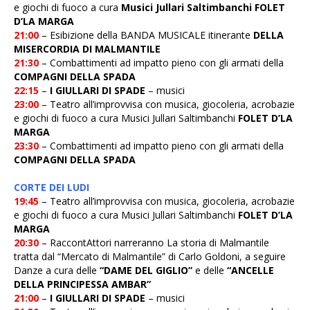
e giochi di fuoco a cura
Musici Jullari Saltimbanchi FOLET
D’LA MARGA
21:00
– Esibizione della BANDA MUSICALE itinerante
DELLA
MISERCORDIA DI MALMANTILE
21:30
– Combattimenti ad impatto pieno con gli armati della
COMPAGNI DELLA SPADA
22:15
–
I GIULLARI DI SPADE
– musici
23:00
– Teatro all’improvvisa con musica, giocoleria, acrobazie
e giochi di fuoco a cura Musici Jullari Saltimbanchi
FOLET D’LA
MARGA
23:30
– Combattimenti ad impatto pieno con gli armati della
COMPAGNI DELLA SPADA
CORTE DEI LUDI
19:45
– Teatro all’improvvisa con musica, giocoleria, acrobazie
e giochi di fuoco a cura Musici Jullari Saltimbanchi
FOLET D’LA
MARGA
20:30
– RaccontAttori narreranno La storia di Malmantile
tratta dal “Mercato di Malmantile” di Carlo Goldoni, a seguire
Danze a cura delle
“DAME DEL GIGLIO”
e delle
“ANCELLE
DELLA PRINCIPESSA AMBAR”
21:00
–
I GIULLARI DI SPADE
– musici