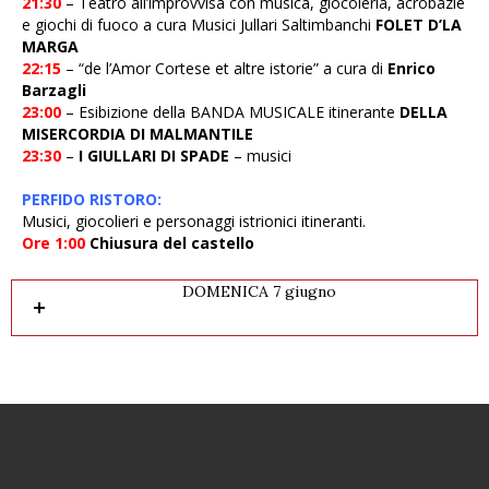
21:30
– Teatro all’improvvisa con musica, giocoleria, acrobazie
e giochi di fuoco a cura Musici Jullari Saltimbanchi
FOLET D’LA
MARGA
22:15
– “de l’Amor Cortese et altre istorie” a cura di
Enrico
Barzagli
23:00
– Esibizione della BANDA MUSICALE itinerante
DELLA
MISERCORDIA DI MALMANTILE
23:30
–
I GIULLARI DI SPADE
– musici
PERFIDO RISTORO:
Musici, giocolieri e personaggi istrionici itineranti.
Ore 1:00
Chiusura del castello
DOMENICA 7 giugno