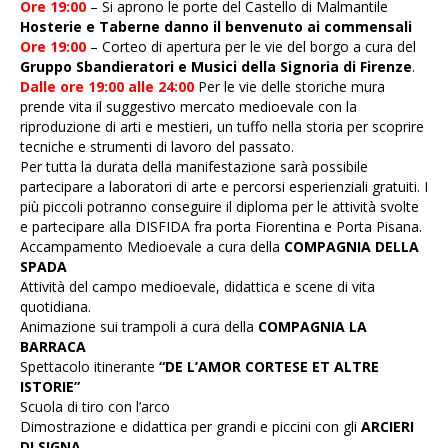
Ore 19:00
– Si aprono le porte del Castello di Malmantile
Hosterie e Taberne danno il benvenuto ai commensali
Ore 19:00
– Corteo di apertura per le vie del borgo a cura del
Gruppo Sbandieratori e Musici della Signoria di Firenze
.
Dalle ore 19:00 alle 24:00
Per le vie delle storiche mura
prende vita il suggestivo mercato medioevale con la
riproduzione di arti e mestieri, un tuffo nella storia per scoprire
tecniche e strumenti di lavoro del passato.
Per tutta la durata della manifestazione sarà possibile
partecipare a laboratori di arte e percorsi esperienziali gratuiti. I
più piccoli potranno conseguire il diploma per le attività svolte
e partecipare alla DISFIDA fra porta Fiorentina e Porta Pisana.
Accampamento Medioevale a cura della
COMPAGNIA DELLA
SPADA
Attività del campo medioevale, didattica e scene di vita
quotidiana.
Animazione sui trampoli a cura della
COMPAGNIA LA
BARRACA
Spettacolo itinerante
“DE L’AMOR CORTESE ET ALTRE
ISTORIE”
Scuola di tiro con l’arco
Dimostrazione e didattica per grandi e piccini con gli
ARCIERI
DI SIGNA